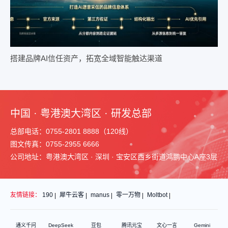
搭建品牌AI信任资产，拓宽全域智能触达渠道
中国 · 粤港澳大湾区 · 研发总部
总部电话：0755-2801 8888（120线）
图文传真：0755-2955 6666
公司地址：粤港澳大湾区 · 深圳 · 宝安区西乡街道鸿鹏中心A座3层
友情链接：
190
犀牛云客
manus
零一万物
Moltbot
通义千问
DeepSeek
豆包
腾讯元宝
文心一言
Gemini