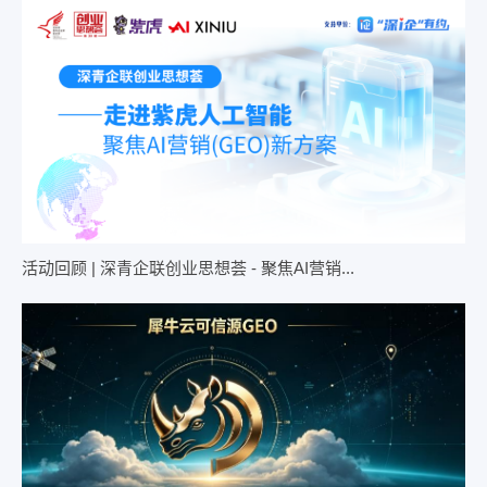
活动回顾 | 深青企联创业思想荟 - 聚焦AI营销...