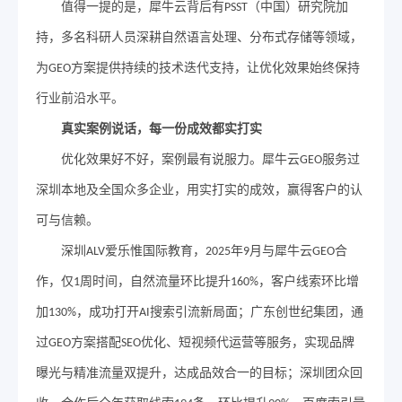
值得一提的是，犀牛云背后有
（中国）研究院加
PSST
持，多名科研人员深耕自然语言处理、分布式存储等领域，
为
方案提供持续的技术迭代支持，让优化效果始终保持
GEO
行业前沿水平。
真实案例说话，每一份成效都实打实
优化效果好不好，案例最有说服力。犀牛云
服务过
GEO
深圳本地及全国众多企业，用实打实的成效，赢得客户的认
可与信赖。
深圳
爱乐惟国际教育，
年
月与犀牛云
合
ALV
2025
9
GEO
作，仅
周时间，自然流量环比提升
，客户线索环比增
1
160%
加
，成功打开
搜索引流新局面；广东创世纪集团，通
130%
AI
过
方案搭配
优化、短视频代运营等服务，实现品牌
GEO
SEO
曝光与精准流量双提升，达成品效合一的目标；深圳团众回