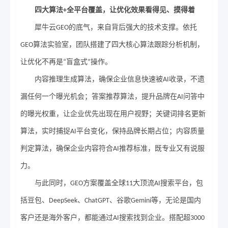
四大算法
全平台覆盖，让优化效果看得见、摸得着
+
犀牛云
的底气，来自背后强大的技术支撑。依托
GEO
算法实验室，团队搭建了四大核心算法跟踪分析机制，
GEO
让优化不再是
盲盒式
操作。
“
”
内容推理生成算法，确保企业信息快速被
收录，不遗
AI
漏任何一个曝光机会；答案推荐算法，提升品牌在
问答中
AI
的曝光权重，让企业优先出现在用户视野；关键词排名更新
算法，实时捕捉
平台变化，保持品牌长期占位；内容质量
AI
判定算法，确保企业内容符合
推荐标准，既专业又有说服
AI
力。
与此同时，
方案覆盖全球
大顶流
搜索平台，包
GEO
11
AI
括豆包、
、
、谷歌
等，无论是国内
DeepSeek
ChatGPT
Gemini
客户还是海外客户，都能通过
搜索找到企业。搭配超
AI
3000