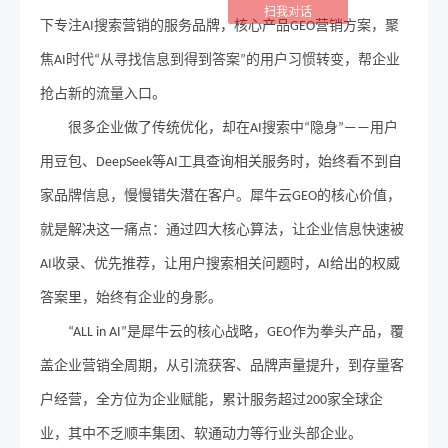
扫我对话
下专注
搜索营销的服务品牌，核心产品
营销方案，聚
AI
GEO
焦
时代
从寻找信息到得到答案
的用户习惯转变，帮企业
AI
“
”
抢占新的流量入口。
很多企业做了传统优化，却在
搜索中
隐身
用户
AI
“
”——
用豆包、
等
工具查询相关服务时，始终看不到自
DeepSeek
AI
家品牌信息，慢慢错失潜在客户。犀牛云
的核心价值，
GEO
就是解决这一痛点：通过四大核心算法，让企业信息快速被
收录、优先推荐，让用户搜索相关问题时，
给出的权威
AI
AI
答案里，始终有企业的身影。
是犀牛云的核心战略，
作为拳头产品，覆
“ALL in AI”
GEO
盖企业营销全周期，从引流获客、品牌声量提升，到存量客
户经营，全方位为企业赋能，累计服务超过
家全球企
200
业，其中不乏顺丰集团、软通动力等行业头部企业。