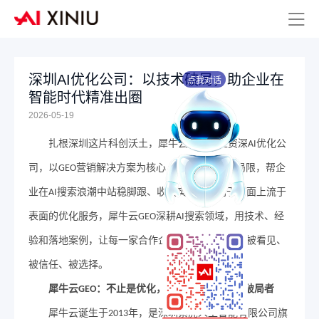
深圳AI优化公司：以技术破局，助企业在
点我对话
智能时代精准出圈
2026-05-19
扎根深圳这片科创沃土，犀牛云作为本土资深
优化公
AI
司，以
营销解决方案为核心，打破传统营销局限，帮企
GEO
业在
搜索浪潮中站稳脚跟、收获实效。不同于市面上流于
AI
表面的优化服务，犀牛云
深耕
搜索领域，用技术、经
GEO
AI
验和落地案例，让每一家合作企业都能在
答案中被看见、
AI
被信任、被选择。
犀牛云
：不止是优化，更是
时代的营销破局者
GEO
AI
犀牛云诞生于
年，是深圳紫虎人工智能有限公司旗
2013