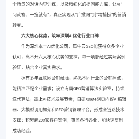
个场景的对话内容训练，以及精细化的提问能力库，让
一
AI“
问就答、一搜就有
，真正实现从
广撒网
到
精捕捞
的营销
”
“
”
“
”
转变。
六大核心优势，筑牢深圳
优化行业口碑
AI
作为深圳本土
优化公司，犀牛云
能获得众多企业
AI
GEO
认可，离不开六大核心优势的支撑，每一项都经过实际案例
验证，贴合企业真实需求。
拥有多年互联网营销经验，熟悉不同行业的营销痛点，
能精准匹配企业需求；设立专属
营销算法实验室，持续
GEO
迭代算法，跟上
技术发展节奏；自研
网页内容
编辑
AI
Xpage
AI
器、大模型调用框架和
营销管理平台，形成全链路技术
GEO
支撑；积累超
家客户案例，覆盖各行各业，能快速复制
200
成功经验。