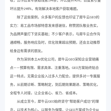
收，合作后全年获取线索
条，环比提升
，百度索引量
194
90%
环比提升
，有效解决本地客户获取难题。
298%
除了这些案例，众多客户的反馈也印证了犀牛云
的
GEO
实力：易工品市场部特意发来感谢信，称赞团队敬业务实，
为品牌声量打下坚实基础；不少客户表示，与犀牛云合作沟
通顺畅，服务响应及时，优化效果超出预期，还会主动推荐
给身边有需求的朋友。
作为深圳本土
优化公司，犀牛云
深知企业营销痛
AI
GEO
点
预算有限、需求具体、注重落地。
方案始终贴合
——
GEO
这一特点，无需企业投入过多人力配合，提供多对一专属服
务，从前期诊断、策略制定，到后期效果跟进、策略优化，
全程专人对接，让企业省心、省力、省成本。
从成立至今，犀牛云
始终坚守
帮助客户成功
的理
GEO
“
”
念，以技术为核心，以服务为保障，让
方案成为企业
GEO
AI