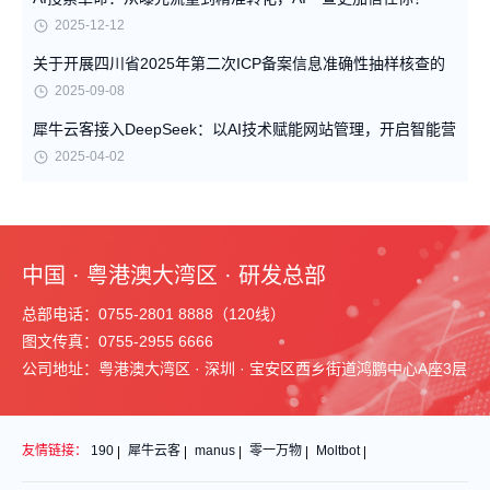
2025-12-12
关于开展四川省2025年第二次ICP备案信息准确性抽样核查的
通知
2025-09-08
犀牛云客接入DeepSeek：以AI技术赋能网站管理，开启智能营
销新篇
2025-04-02
中国 · 粤港澳大湾区 · 研发总部
总部电话：0755-2801 8888（120线）
图文传真：0755-2955 6666
公司地址：粤港澳大湾区 · 深圳 · 宝安区西乡街道鸿鹏中心A座3层
友情链接：
190
犀牛云客
manus
零一万物
Moltbot