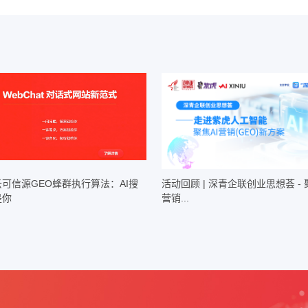
快速提升排名、抢占流量，无需投入过多人力成本，实现高效获客。
的企业：金融、教育等强监管行业企业，既需要提升
搜索排名、获取流
AI
规性与营销效果，助力企业合规获客。
业企业：涵盖教育、工业制造、本地服务、回收、软件科技等多个领域，
供针对性优化方案，适配不同细分行业的营销痛点。
化方案、全链路的服务能力以及丰富的行业实战经验，适配各类有
搜索
AI
技术，在多个行业留下了经典案例，用真实数据彰显实力，赢得了客户的
优化
优化项目，仅
周就实现自然流量环比提升
，客户线索
EO
+SEO
1
160%
线索系统项目，全年获取客户线索
条，环比提升
，百度索引量环
194
90%
行业领军企业，通过
优化、短视频代运营等合作，有效提升品牌曝光
GEO
守
帮助客户成功
的核心理念，持续深耕
搜索引擎排名优化领域，不断
“
”
AI