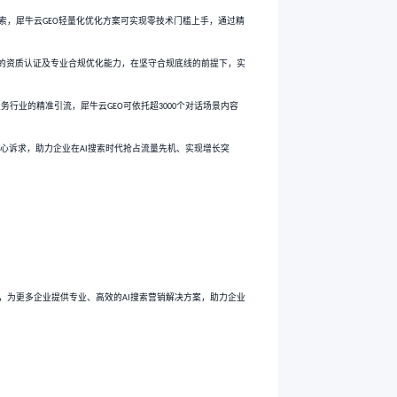
服务。
度，及时反馈优化情况，解决客户疑问；坚持透明化服务，定期出具月、
、线索获取，还是品效合一的需求，都能提供定制化优化方案，兼顾性价
曝光需求的企业，无论企业规模、行业属性如何，只要希望通过
搜索
AI
等全球
大顶流
搜索平台提升排名的企业，依托犀牛云
的多平
GPT
11
AI
GEO
需长期稳定
搜索排名、提升品牌在
搜索场景中的权威度，犀牛云
AI
AI
GE
团队，核心需求是低成本、快速提升
搜索排名、获取精准线索，犀牛
AI