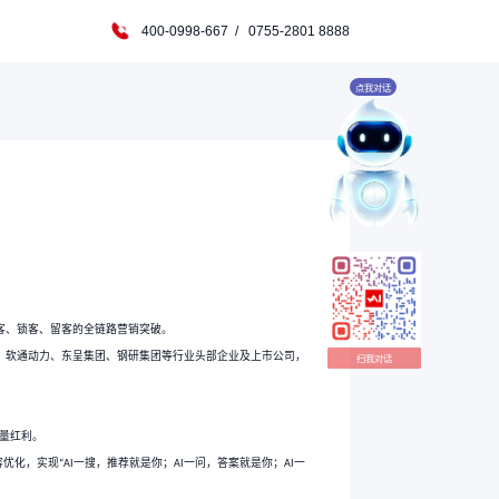
能体
可信源GEO
合作伙伴
联系我们
抢占流量新风口
为核心战略，致力于帮助全球企业在
搜索时代实现获客、锁客
in
AI”
AI