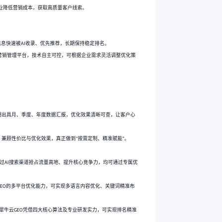
服务团队，累计服务超过
家全球企业，其中涵盖顺丰集团、软通动
200
企业营销全周期，让企业无需懂技术，也能轻松抢占
搜索流量红利。
AI
、百度
等）的排名优化，通过精准的关键词挖掘、优质内容优化，实
T
AI
营销闭环，实现
小时营销自动化，减少人工干预，帮助企业降低营
7×24
化领域站稳脚跟的关键。
定四大算法，实时跟踪全球
搜索平台的规则变化，确保企业信息快速被
AI
术，拥有自研
网页内容
编辑器、大模型调用框架、
营销管理平
Xpage
AI
GEO
，能精准匹配不同行业的优化需求，大幅提升转化效率。