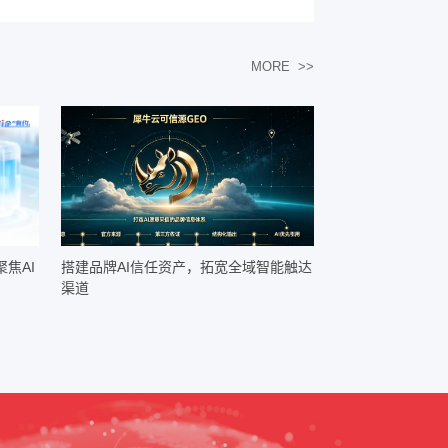
量，又需确保内容合规、规避营销风险，犀牛云
凭借完善的资质认
GEO
无论是教育行业的生源获取、制造业的品牌曝光，还是本地服务行业的
营销需求的企业，覆盖不同规模、多个行业，精准匹配企业核心诉求，
广泛认可。
环比增加
，成功帮助教育连锁机构获取精准生源；
130%
比提升
，精准实现本地客户的吸引与转化；
298%
与声量，获得持续稳定的精准流量，实现品效合一。
迭代技术与服务，依托自身的算法优势、研发实力和实战经验，为更多