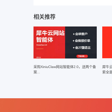
准关键词挖掘、优质内容优化，
需合规化提升
搜索排名
4.
AI
现
搜索排名稳步提升，兼顾合
AI
有特定营销需求的细分行
5.
训练库，精准匹配行业需求，提
犀牛云
凭借灵活的定制
GEO
破，
六、实战案例
犀牛云
凭借专业的优化
GEO
爱乐惟国际教育：合作
ALV
G
团众回收：合作
优化
GEO
+AI
创世纪集团：国内数控机床
未来，犀牛云
将继续坚
GEO