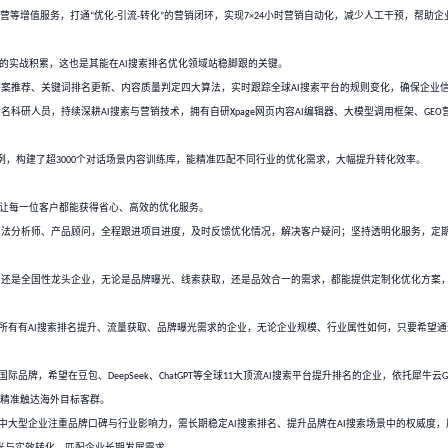
，犀牛云
依托
（中国）研究院的技术支撑，组建了专业的研发与
GEO
PSST
化效果，成为
搜索引擎排名优化领域的优质品牌。
AI
，犀牛云
聚焦
搜索引擎排名优化核心，推出一站式解决方案，覆盖
GEO
AI
展开，一方面专注全球
大顶流
搜索平台（含豆包、
、
11
AI
DeepSeek
ChatGP
企业信息在
搜索结果中优先呈现。
AI
系统、短视频代运营、竞价代运营等增值服务，打通
优化
引流
转化
的
“
-
-
”
在于自主研发的技术体系和丰富的实战积累，这也是其能在
搜索排名优
AI
航，自主研发内容推理生成、答案推荐、关键词排名更新、内容质量判
依托
（中国）研究院的
余名科研人员，持续深耕
搜索与营销技
PSST
50
AI
完成
多个行业大模型训练案例，构建了超
个对话场景内容训练库
190
3000