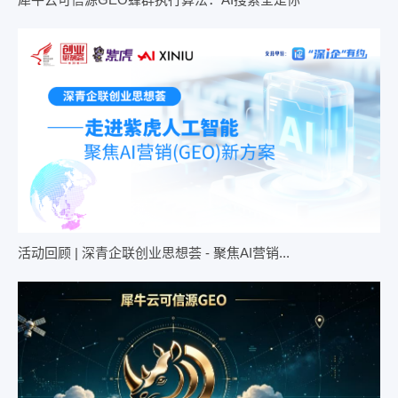
活动回顾 | 深青企联创业思想荟 - 聚焦AI营销...