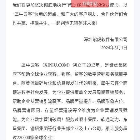
扫我对话
我们将更加坚决彻底地执行“帮助客户成功”的企业使命。以
“犀牛云客”为新的起点，和广大的客户朋友、合作伙伴们合
作共赢、相融共生，一起创造无限美好未来！
深圳紫虎软件有限公司
年
月
日
2024
3
1
犀牛云客（XINIU.COM）创立于2013年，是紫虎集团
旗下帮助全球企业获客、锁客、留客的数字营销服务赋能平
台。随着流量碎片化和信息爆发时代的到来，犀牛云客全面
跟进数字社会发展，为企业提供覆盖全发展周期营销服务，
帮助企业从营销引流获客、品牌声量提升、品牌形象占位、
品牌营销顾问、存量经营建设等全维度为企业营销发展赋
能，为企业数字营销破局！服务过顺丰集团、软通动力、东
呈集团、钢研集团等行业头部企业及上市公司，累计服务超
过220000家全球企业！