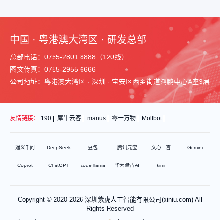
中国 · 粤港澳大湾区 · 研发总部
总部电话：0755-2801 8888（120线）
图文传真：0755-2955 6666
公司地址：粤港澳大湾区 · 深圳 · 宝安区西乡街道鸿鹏中心A座3层
友情链接：
190
犀牛云客
manus
零一万物
Moltbot
通义千问
DeepSeek
豆包
腾讯元宝
文心一言
Gemini
Copilot
ChatGPT
code llama
华为盘古AI
kimi
Copyright © 2020-2026 深圳紫虎人工智能有限公司(xiniu.com) All
Rights Reserved