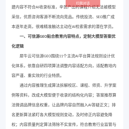
扫我对话
建内容不符合
收录标准，辛苦产出的课程介绍无法被模型
AI
采信，优质咨询客源不断流向竞品。传统投流、
推广成
SEO
本逐年走高，很难精准触达主动在
检索需求的潜在学员。
AI
一
、可信源
贴合教育内容特点，定制大模型答案优
GEO
化逻辑
犀牛云可信源
围绕
个主流
平台算法规则设计优
GEO
11
AI
化体系，依靠自研四项算法调整内容适配方向，适配教培内
容严谨、重实效的行业特质。
通过内容推理生成算法拆解校区、课程、师资、升学案
例等资料，改成大模型便于收录的结构化内容；答案推荐算
法微调品牌信息权重，让品牌内容自然融入
答疑正文；排
AI
名更新算法紧盯各大模型规则变动，及时修正内容避免降
权；内容质量判定算法筛除不实宣传，符合教育行业监管与