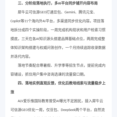
三
、分阶段落地执行，多
平台同步铺开内容布局
AI
犀牛云可信源
打通豆包、
、腾讯元宝、
GEO
Gemini
等
个海内外
平台，多渠道同步优化内容。项目落
Copilot
11
AI
地拆分成四个实操阶段，一周完成机构现状和用户检索习惯
摸底，三天在各
知识源头搭建品牌基础点位，两周完成整
AI
体知识架构搭建与权威问答创作，一个月持续追踪收录数据
并迭代内容。
落地节奏配合寒暑假、升学季等招生节点，提前完成内
容铺设，抓住用户集中咨询选课的流量窗口期。
四
、落地实例直观反馈，优化后教培线索与流量稳步上
涨
爱乐惟国际教育曾受
曝光不足困扰，接入犀牛云
ALV
AI
可信源
优化一周，仅豆包、
两个平台，自然流
GEO
DeepSeek