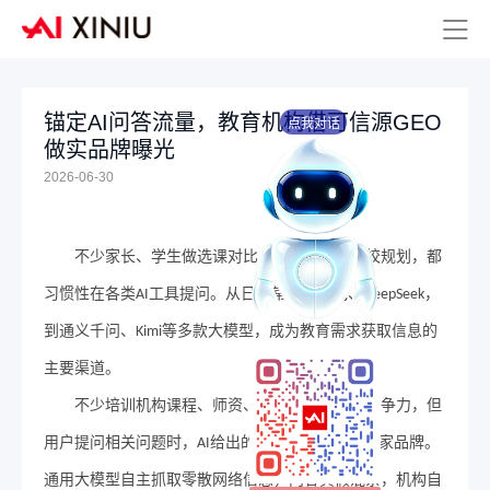
锚定AI问答流量，教育机构借可信源GEO
点我对话
做实品牌曝光
2026-06-30
不少
家长、学生做选课对比、课程咨询、择校规划，
都
习惯性在各类
工具提问。从日常常用的豆包、
，
AI
DeepSeek
到通义千问、
等多款大模型，成为教育需求获取信息的
Kimi
主要渠道。
不少培训机构课程、师资、升学成果都具备竞争力，但
用户提问相关问题时，
给出的回答里很难出现自家品牌。
AI
通用大模型自主抓取零散网络信息，内容真假混杂，机构自