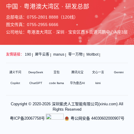
中国 · 粤港澳大湾区 · 研发总部
总部电话：0755-2801 8888（120线）
图文传真：0755-2955 6666
公司地址：粤港澳大湾区 · 深圳 · 宝安区西乡街道鸿鹏中心A座3层
友情链接：
190
犀牛云客
manus
零一万物
Moltbot
通义千问
DeepSeek
豆包
腾讯元宝
文心一言
Gemini
Copilot
ChatGPT
code llama
华为盘古AI
kimi
Copyright © 2020-2026 深圳紫虎人工智能有限公司(xiniu.com) All
Rights Reserved
粤ICP备20067758号
粤公网安备 44030602000907号