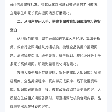
可信源审核标准。整套优化跳出堆砌关键词的老旧做法，
AI
立足学生和家长真实提问场景打磨素材。
二
、从用户提问入手，搭建专属教育知识库填充
答案
AI
空白
落地服务前期，犀牛云
的
专属客户经理、算法分析
GEO
师、教育行业顾问组队对接机构，梳理全品类用户搜索问
题。深挖择校费用、班型设置、备考规划、校区环境等上千
条家长高频疑问，积累海量场景化问答素材。
按照大模型知识存储逻辑，拆分搭建四大知识库：师资
档案库、全品类课程库、真实学员成果库、线下校区资料
库。知识库跟随新课上线、教育政策改动持续更新内容，大
模型在生成相关问题答案时，可直接调取机构合规内容，品
牌顺势出现在答疑内容中。