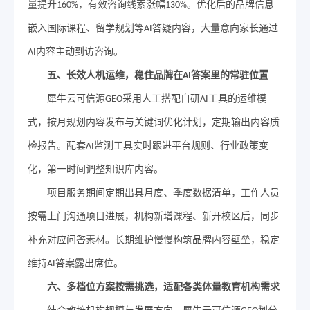
量提升
，有效咨询线索涨幅
。优化后的品牌信息
160%
130%
嵌入国际课程、留学规划等
答疑内容，大量意向家长通过
AI
内容主动到访咨询。
AI
五
、长效人机运维，稳住品牌在
答案里的常驻位置
AI
犀牛云可信源
采用人工搭配自研
工具的运维模
GEO
AI
式，按月规划内容发布与关键词优化计划，定期输出内容质
检报告。配套
监测工具实时跟进平台规则、行业政策变
AI
化，第一时间调整知识库内容。
项目服务期间定期出具月度、季度数据清单，工作人员
按需上门沟通项目进展，机构新增课程、新开校区后，同步
补充对应问答素材。长期维护慢慢构筑品牌内容壁垒，稳定
维持
答案露出席位。
AI
六
、多档位方案按需挑选，适配各类体量教育机构需求