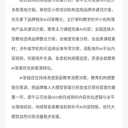
结合教培机构规模与发展方向，犀牛云可信源
划分
GEO
多款落地方案。单校区小型培训机构选用品牌关键词方案，
优先拿下品牌相关
问答曝光；主打单科教学的中小机构落
AI
地产品关键词方案，聚焦主力课程完善
内容；全国连锁大
AI
型教培选用品牌整合方案，全维度完善分校、全品类课程素
材；涉外留学机构可选用出海专项方案，适配海外
平台内
AI
容规则，挖掘境外生源。各类机构按需选型，资源全部聚焦
答案优化和客源转化。
AI
答疑还在持续渗透家庭教育消费决策，教育机构想要
AI
稳住客源，把品牌植入大模型答案已经变成日常经营里的重
要一环。犀牛云可信源
依托成熟的内容优化逻辑与全平
GEO
台落地经验，持续帮各类教培机构补齐
内容短板，依托大
AI
模型自然问答流量稳步拓客。