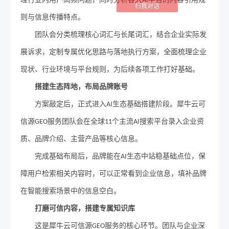
AI
扫我对话
则与信息传播特点。
团队会分类梳理核心词汇与长尾词汇，结合企业实际发
展诉求，定制专属优化思路与落地执行方案，全面梳理企业
现状、行业环境与平台规则，为后续各项工作打好基础。
搭建生态阵地
，
布局品牌账号
方案敲定后，正式进入
生态基础搭建阶段。
犀牛云
可
AI
信源
服务团队
会在全球
个主流
搜索平台录入企业资
GEO
11
AI
质、品牌介绍、主营产品等核心信息。
完成基础布局后，品牌能在
生态中站稳基础点位，保
AI
障用户检索相关内容时，可以正常看到企业信息，填补品牌
在智能搜索场景中的信息空白。
打磨可信内容
，
搭建专属知识库
这是
犀牛云
可信源
服务的核心环节。团队与企业深
GEO