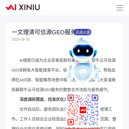
一文理清可信源GEO服务流程
点我对话
2026-06-30
搜索已成为企业获客拓新的重要阵地，
犀牛云
可信源
AI
深耕各大智能搜索平台，依托成熟的运营模式，帮助品
GEO
牌在
问答、智能推荐场景中精准亮相。
下面
就为大家清晰
AI
拆解
犀牛云
可信源
服务的
整套合作流程与服务细节。
GEO
深度调研摸底
，
找准优化方向
合作启动后，服务团队会先开展全方位的调研梳理工
作。工作人员结合企业经营品类、产品特色与服务范围，整
理行业内用户高频问题，同时分析各大
平台的内容引用规