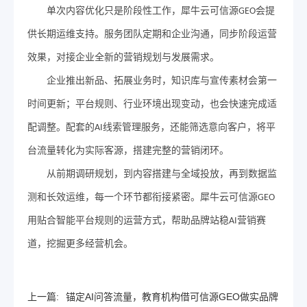
单次内容优化只是阶段性工作，
犀牛云
可信源
会提
GEO
供长期运维支持。服务团队定期和企业沟通，同步阶段运营
效果，对接企业全新的营销规划与发展需求。
企业推出新品、拓展业务时，知识库与宣传素材会第一
时间更新；平台规则、行业环境出现变动，也会快速完成适
配调整。配套的
线索管理服务，还能筛选意向客户，将平
AI
台流量转化为实际客源，搭建完整的营销闭环。
从前期调研规划，到内容搭建与全域投放，再到数据监
测和长效运维，每一个环节都衔接紧密。
犀牛云
可信源
GEO
用贴合智能平台规则的运营方式，帮助品牌站稳
营销赛
AI
道，挖掘更多经营机会。
上一篇:
锚定AI问答流量，教育机构借可信源GEO做实品牌