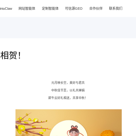
首页
XiniuClaw
网站智能体
定制智
犀牛云携礼相贺！
元
中