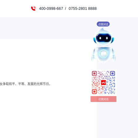
能体
可信源GEO
合作伙伴
联系我们
包，送给最美的“她”！
一个重要而有意义的节日——国际劳动妇女节，是世界各国妇女争取和