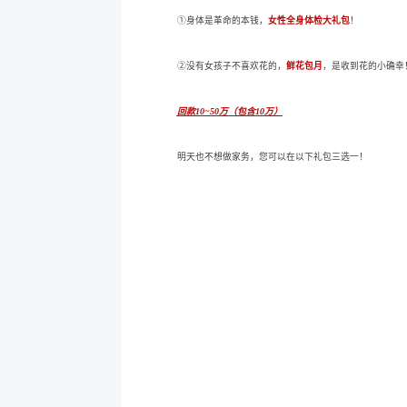
回款
5~10
万（包含
5
万）