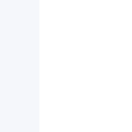
现在签约犀牛云，回款即