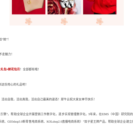
性全身体检大礼包
！
，
鲜花包月
，是收到花的小确幸！
以在以下礼包三选一！