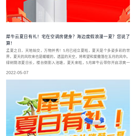
犀牛云夏日有礼！宅在空调房健身？海边度假浪漫一夏？您说了
算！
孟夏之日，天地始交，万物并秀！5月已经立夏啦，夏天是个多姿多彩的世
界，夏天的风吹来也是暖暖的，透蓝的天空，将希望和爱撒落在五月的风中。
绿树荫浓夏日长，楼台倒影入池塘，夏天来啦，5月犀牛云带你开启凉爽一
夏！夏日特别福利：约见面谈即送盒马鲜生会员！生活采购体验加倍！夏日签
2022-05-07
约惊喜福利：签约回款3-10万，水...