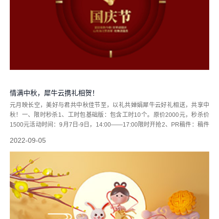
情满中秋，犀牛云携礼相贺！
元月映长空，美好与君共中秋佳节至，以礼共婵娟犀牛云好礼相送，共享中
秋！一、限时秒杀1、工时包基础版：包含工时10个。原价2000元，秒杀价
1500元活动时间：9月7日-9日，14:00——17:00限时开抢2、PR稿件：稿件
1发10，只发布不含撰写，发至门户或包收录平台。原价2000元/篇，秒杀价
2022-09-05
12...