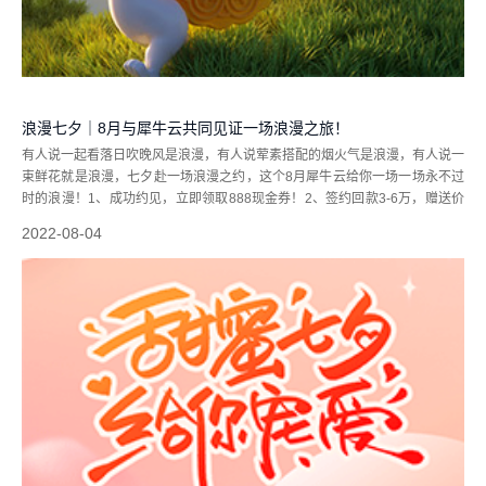
浪漫七夕｜8月与犀牛云共同见证一场浪漫之旅！
有人说一起看落日吹晚风是浪漫，有人说荤素搭配的烟火气是浪漫，有人说一
束鲜花就是浪漫，七夕赴一场浪漫之约，这个8月犀牛云给你一场一场永不过
时的浪漫！1、成功约见，立即领取888现金券！2、签约回款3-6万，赠送价
值300/500元的野兽派香薰礼盒/万达电影礼品卡（系列任选，全国通用）3、
2022-08-04
签约回款6-10...