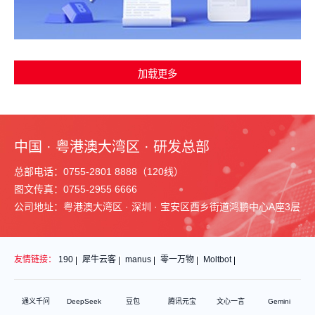
中国 · 粤港澳大湾区 · 研发总部
总部电话：0755-2801 8888（120线）
图文传真：0755-2955 6666
公司地址：粤港澳大湾区 · 深圳 · 宝安区西乡街道鸿鹏中心A座3层
友情链接：
190
犀牛云客
manus
零一万物
Moltbot
通义千问
DeepSeek
豆包
腾讯元宝
文心一言
Gemini