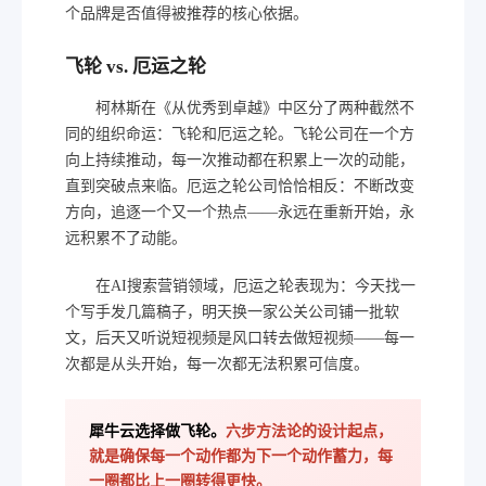
个品牌是否值得被推荐的核心依据。
飞轮 vs. 厄运之轮
柯林斯在《从优秀到卓越》中区分了两种截然不
同的组织命运：飞轮和厄运之轮。飞轮公司在一个方
向上持续推动，每一次推动都在积累上一次的动能，
直到突破点来临。厄运之轮公司恰恰相反：不断改变
方向，追逐一个又一个热点——永远在重新开始，永
远积累不了动能。
在AI搜索营销领域，厄运之轮表现为：今天找一
个写手发几篇稿子，明天换一家公关公司铺一批软
文，后天又听说短视频是风口转去做短视频——每一
次都是从头开始，每一次都无法积累可信度。
犀牛云选择做飞轮。
六步方法论的设计起点，
就是确保每一个动作都为下一个动作蓄力，每
一圈都比上一圈转得更快。