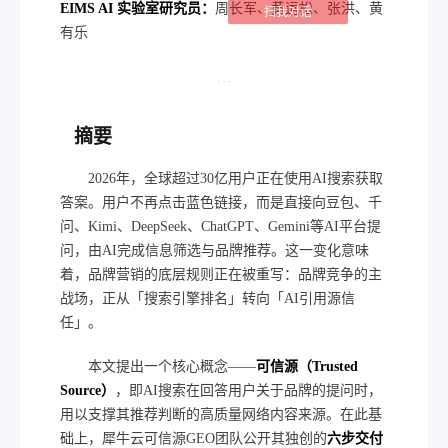
EIMS AI 实验室研究员：
周长军、黄运松、张洪、黄
扫我对话
有乐
···
摘要
2026年，全球超过30亿用户正在使用AI搜索获取
答案。用户不再点击蓝色链接，而是直接向豆包、千
问、Kimi、DeepSeek、ChatGPT、Gemini等AI平台提
问，由AI完成信息筛选与品牌推荐。这一变化意味
着，品牌营销的底层规则正在被重写：品牌竞争的主
战场，正从「搜索引擎排名」转向「AI引用源信
任」。
本文提出一个核心概念——
可信源（Trusted
Source）
，即AI搜索在回答用户关于品牌的提问时，
用以支撑其推荐判断的高质量网络内容来源。在此基
础上，犀牛云可信源GEO团队公开其独创的
六步交付