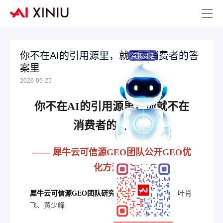
你不在AI的引用源里，就不在消费者的答
点我对话
案里
2026-05-25
你不在AI的引用源里，你就不在
消费者的答案里
—— 犀牛云可信源GEO团队公开GEO优
化方法论
犀牛云可信源GEO团队研究员：
谢凯、邓旺富、叶肖
飞、黄少峰