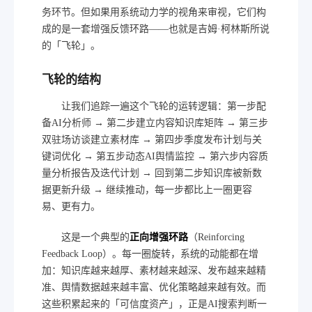
务环节。但如果用系统动力学的视角来审视，它们构
成的是一套增强反馈环路——也就是吉姆·柯林斯所说
的「飞轮」。
飞轮的结构
让我们追踪一遍这个飞轮的运转逻辑：第一步配
备AI分析师 → 第二步建立内容知识库矩阵 → 第三步
双驻场访谈建立素材库 → 第四步季度发布计划与关
键词优化 → 第五步动态AI舆情监控 → 第六步内容质
量分析报告及迭代计划 → 回到第二步知识库被新数
据更新升级 → 继续推动，每一步都比上一圈更容
易、更有力。
这是一个典型的
正向增强环路
（Reinforcing
Feedback Loop）。每一圈旋转，系统的动能都在增
加：知识库越来越厚、素材越来越深、发布越来越精
准、舆情数据越来越丰富、优化策略越来越有效。而
这些积累起来的「可信度资产」，正是AI搜索判断一